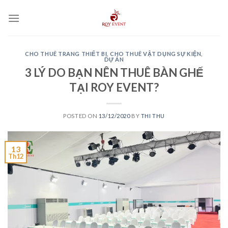
Skip
to
content
CHO THUÊ TRANG THIẾT BỊ
,
CHO THUÊ VẬT DỤNG SỰ KIỆN
,
DỰ ÁN
3 LÝ DO BẠN NÊN THUÊ BÀN GHẾ
TẠI ROY EVENT?
POSTED ON
13/12/2020
BY
THI THU
13
Th12