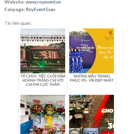
Website:
www.royevent.vn
Fanpage:
RoyEvent5sao
Tin liên quan:
TỔ CHỨC TIỆC CUỐI NĂM
NHỮNG MẪU TRANG
HOÀNH TRÁNG CHỈ VỚI
PHỤC PG - PB ĐẸP NHẤT
CHI PHÍ CỰC THẤP!