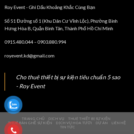
Roy Event - Ghi Dấu Khoảng Khắc Cùng Bạn
Số 51 Đường số 1 (Khu Dân Cư Vĩnh Lộc), Phường Bình
Hưng Hòa B, Quận Bình Tân, Thành Phố Hồ Chí Minh
0915.480.044 – 0903.880.994
royevent.kd@gmail.com
Cho thuê thiết bị sự kiện tiêu chuẩn 5 sao
- Roy Event
TRANG CHỦ
DỊCH VỤ
THUÊ THIẾT BỊ SỰ KIỆN
THUÊ BÀN GHẾ SỰ KIỆN
DỊCH VỤ HOA TƯƠI
DỰ ÁN
LIÊN HỆ
TIN TỨC