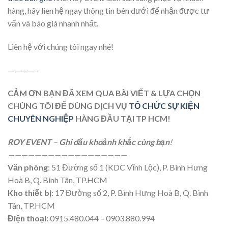
hàng, hãy lien hệ ngay thông tin bên dưới để nhận được tư
vấn và báo giá nhanh nhất.
Liên hệ với chúng tôi ngay nhé!
————–
CẢM ƠN BẠN ĐÃ XEM QUA BÀI VIẾT & LỰA CHỌN
CHÚNG TÔI ĐỂ DÙNG DỊCH VỤ
TỔ CHỨC SỰ KIỆN
CHUYÊN NGHIỆP
HÀNG ĐẦU TẠI TP HCM!
ROY EVENT
–
Ghi dấu khoảnh khắc cùng bạn
!
——————————
————————
Văn phòng
: 51 Đường số 1 (KDC Vĩnh Lộc), P. Bình Hưng
Hoà B, Q. Bình Tân, TP.HCM
Kho thiết bị
: 17 Đường số 2, P. Bình Hưng Hoà B, Q. Bình
Tân, TP.HCM
Điện thoại:
0915.480.044 – 0903.880.994