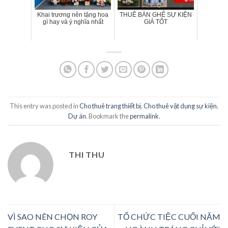
Khai trương nên tặng hoa
THUÊ BÀN GHẾ SỰ KIỆN
gì hay và ý nghĩa nhất
GIÁ TỐT
This entry was posted in
Cho thuê trang thiết bị
,
Cho thuê vật dụng sự kiện
,
Dự án
. Bookmark the
permalink
.
THI THU
VÌ SAO NÊN CHỌN ROY
TỔ CHỨC TIỆC CUỐI NĂM