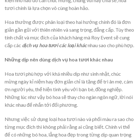
kiện nhỏ nào đó cần chúc mừng, chung vui hay chia sẻ, hoa
tươi chính là lựa chọn vô cùng hoàn hảo.
Hoa thường được phân loại theo hai hướng chính đó là đơn
giản gần gũi với thiên nhiên và sang trọng, đẳng cấp. Tùy theo
tính chất và mục đích của khách hàng mà Roy Event sẽ cung
cấp các
dịch vụ hoa tươi các
loại khác
nhau sao cho phù hợp.
Những dịp nên dùng dịch vụ hoa tươi khác nhau
Hoa tươi phù hợp với khá nhiều dịp như sinh nhật, chúc
mừng ngày kỉ niệm hay đơn giản chỉ là tặng để tri ân mẹ, cám
ơn người yêu, thể hiện tình yêu với bạn bè, đồng nghiệp.
Những lúc như vậy bó hoa sẽ thay cho ngàn ngôn ngữ, lời nói
khác nhau để nhắn tới đối phương.
Nhưng việc sử dụng loại hoa tươi nào và phối màu ra sao cho
từng mục đích thì không phải rằng ai cũng biết. Chính vì thế
để có những bó hoa, lẵng hoa đẹp trong từng dịp quan trọng