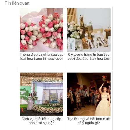
Tin liên quan:
Thông điệp ý nghĩa của các
6 ý tưởng trang trí bàn tiệc
lòai hoa trang trí ngày cưới
cưới độc đáo thay hoa tươi
Dịch vụ thiết kế cung cấp
Tục lệ tung và bắt hoa cưới
hoa tươi sự kiện
có ý nghĩa gì?