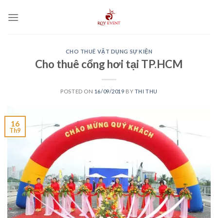
Skip
to
content
CHO THUÊ VẬT DỤNG SỰ KIỆN
Cho thuê cổng hơi tại TP.HCM
POSTED ON
16/09/2019
BY
THI THU
16
Th9