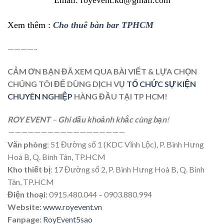
Email: royevent.kd@gmail.com
Xem thêm :
Cho thuê bàn bar TPHCM
————–
CẢM ƠN BẠN ĐÃ XEM QUA BÀI VIẾT & LỰA CHỌN
CHÚNG TÔI ĐỂ DÙNG DỊCH VỤ
TỔ CHỨC SỰ KIỆN
CHUYÊN NGHIỆP
HÀNG ĐẦU TẠI TP HCM!
ROY EVENT
–
Ghi dấu khoảnh khắc cùng bạn
!
——————————
————————
Văn phòng
: 51 Đường số 1 (KDC Vĩnh Lộc), P. Bình Hưng
Hoà B, Q. Bình Tân, TP.HCM
Kho thiết bị
: 17 Đường số 2, P. Bình Hưng Hoà B, Q. Bình
Tân, TP.HCM
Điện thoại:
0915.480.044 – 0903.880.994
Website:
www.royevent.vn
Fanpage:
RoyEvent5sao