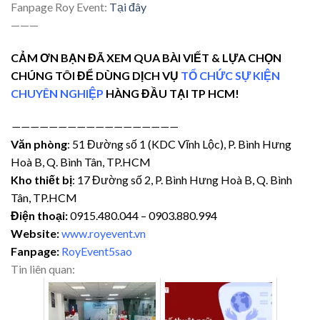
Fanpage Roy Event:
Tại đây
———
CẢM ƠN BẠN ĐÃ XEM QUA BÀI VIẾT & LỰA CHỌN
CHÚNG TÔI ĐỂ DÙNG DỊCH VỤ
TỔ CHỨC SỰ KIỆN
CHUYÊN NGHIỆP
HÀNG ĐẦU TẠI TP HCM!
——————————
————————
Văn phòng
: 51 Đường số 1 (KDC Vĩnh Lộc), P. Bình Hưng
Hoà B, Q. Bình Tân, TP.HCM
Kho thiết bị
: 17 Đường số 2, P. Bình Hưng Hoà B, Q. Bình
Tân, TP.HCM
Điện thoại:
0915.480.044 – 0903.880.994
Website:
www.royevent.vn
Fanpage:
RoyEvent5sao
Tin liên quan: