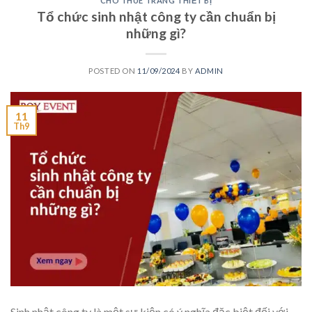
CHO THUÊ TRANG THIẾT BỊ
Tổ chức sinh nhật công ty cần chuẩn bị
những gì?
POSTED ON
11/09/2024
BY
ADMIN
11
Th9
Sinh nhật công ty là một sự kiện có ý nghĩa đặc biệt đối với