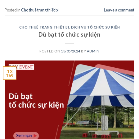
Posted in
Cho thuê trang thiết bị
Leave a comment
CHO THUÊ TRANG THIẾT BỊ
,
DỊCH VỤ TỔ CHỨC SỰ KIỆN
Dù bạt tổ chức sự kiện
POSTED ON
13/05/2024
BY
ADMIN
13
Th5