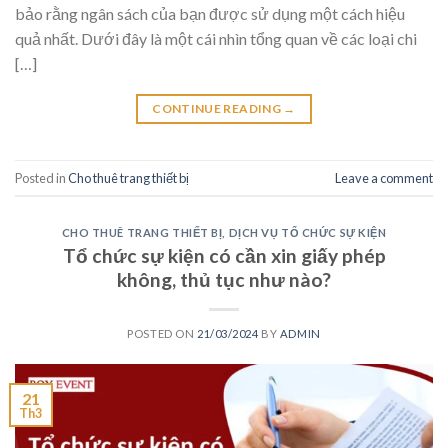
bảo rằng ngân sách của bạn được sử dụng một cách hiệu
quả nhất. Dưới đây là một cái nhìn tổng quan về các loại chi
[…]
CONTINUE READING
→
Posted in
Cho thuê trang thiết bị
Leave a comment
CHO THUÊ TRANG THIẾT BỊ
,
DỊCH VỤ TỔ CHỨC SỰ KIỆN
Tổ chức sự kiện có cần xin giấy phép
không, thủ tục như nào?
POSTED ON
21/03/2024
BY
ADMIN
21
Th3