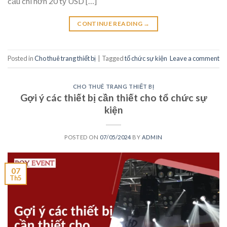
cầu chi hơn 20 tỷ USD […]
CONTINUE READING
→
Posted in
Cho thuê trang thiết bị
|
Tagged
tổ chức sự kiện
Leave a comment
CHO THUÊ TRANG THIẾT BỊ
Gợi ý các thiết bị cần thiết cho tổ chức sự
kiện
POSTED ON
07/05/2024
BY
ADMIN
07
Th5