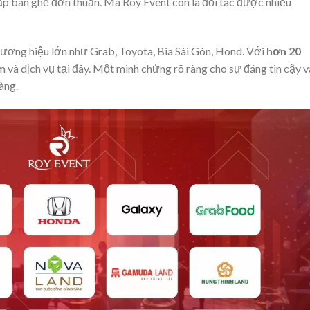
p bàn ghế đơn thuần. Mà Roy Event còn là đối tác được nhiều
hương hiệu lớn như Grab, Toyota, Bia Sài Gòn, Hond. Với
hơn 20
và dịch vụ tại đây. Một minh chứng rõ ràng cho sự đáng tin cậy v
àng.