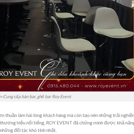
n-Cung cấp bàn bar, ghế bar Roy Event
n thuần làm hài lòng khách hàng mà còn tạo nên những trải nghi
c thương hiệu nổi tiếng, ROY EVENT đã chứng minh được khả năn
những đối tác khó tính nhất.