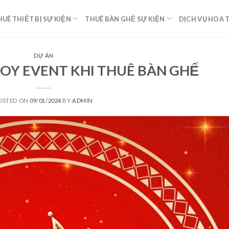
HUÊ THIẾT BỊ SỰ KIỆN
THUÊ BÀN GHẾ SỰ KIỆN
DỊCH VỤ HOA 
DỰ ÁN
ROY EVENT KHI THUÊ BÀN GHẾ
OSTED ON
09/01/2024
BY
ADMIN