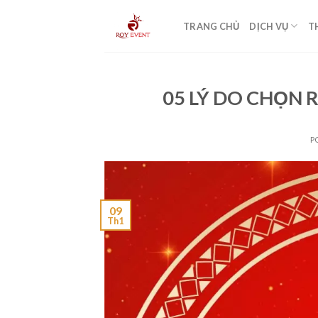
Skip
to
TRANG CHỦ
DỊCH VỤ
T
content
05 LÝ DO CHỌN 
P
09
Th1