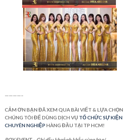
————–
CẢM ƠN BẠN ĐÃ XEM QUA BÀI VIẾT & LỰA CHỌN
CHÚNG TÔI ĐỂ DÙNG DỊCH VỤ
TỔ CHỨC SỰ KIỆN
CHUYÊN NGHIỆP
HÀNG ĐẦU TẠI TP HCM!
ROY EVENT
–
Ghi dấu khoảnh khắc cùng bạn
!