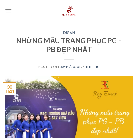
Skip
to
content
DỰ ÁN
NHỮNG MẪU TRANG PHỤC PG –
PB ĐẸP NHẤT
POSTED ON
30/11/2020
BY
THI THU
30
Th11