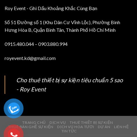
Roy Event - Ghi Dấu Khoảng Khắc Cùng Bạn
Số 51 Đường số 1 (Khu Dân Cư Vĩnh Lộc), Phường Bình
Hưng Hòa B, Quận Bình Tân, Thành Phố Hồ Chí Minh
0915.480.044 – 0903.880.994
royevent.kd@gmail.com
Cho thuê thiết bị sự kiện tiêu chuẩn 5 sao
- Roy Event
TRANG CHỦ
DỊCH VỤ
THUÊ THIẾT BỊ SỰ KIỆN
THUÊ BÀN GHẾ SỰ KIỆN
DỊCH VỤ HOA TƯƠI
DỰ ÁN
LIÊN HỆ
TIN TỨC