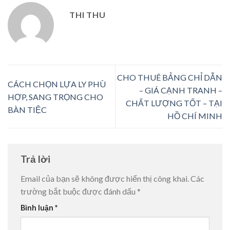
THI THU
CHO THUÊ BẢNG CHỈ DẪN
CÁCH CHỌN LỰA LY PHÙ
– GIÁ CẠNH TRANH –
HỢP, SANG TRỌNG CHO
CHẤT LƯỢNG TỐT – TẠI
BÀN TIỆC
HỒ CHÍ MINH
Trả lời
Email của bạn sẽ không được hiển thị công khai.
Các
trường bắt buộc được đánh dấu
*
Bình luận
*