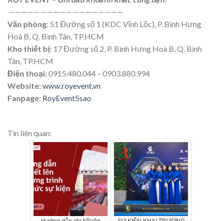
——————————
————————
Văn phòng
: 51 Đường số 1 (KDC Vĩnh Lộc), P. Bình Hưng
Hoà B, Q. Bình Tân, TP.HCM
Kho thiết bị
: 17 Đường số 2, P. Bình Hưng Hoà B, Q. Bình
Tân, TP.HCM
Điện thoại:
0915.480.044 – 0903.880.994
Website:
www.royevent.vn
Fanpage:
RoyEvent5sao
Tin liên quan:
Hướng dẫn chi tiết lên
SỰ KIỆN KHAI TRƯƠNG