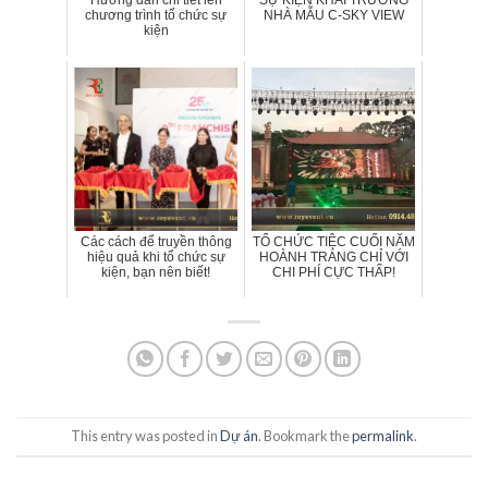
chương trình tổ chức sự
NHÀ MẪU C-SKY VIEW
kiện
Các cách để truyền thông
TỔ CHỨC TIỆC CUỐI NĂM
hiệu quả khi tổ chức sự
HOÀNH TRÁNG CHỈ VỚI
kiện, bạn nên biết!
CHI PHÍ CỰC THẤP!
This entry was posted in
Dự án
. Bookmark the
permalink
.