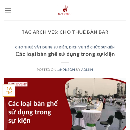
Skip
to
content
TAG ARCHIVES:
CHO THUÊ BÀN BAR
CHO THUÊ VẬT DỤNG SỰ KIỆN
,
DỊCH VỤ TỔ CHỨC SỰ KIỆN
Các loại bàn ghế sử dụng trong sự kiện
POSTED ON
16/04/2024
BY
ADMIN
16
Th4