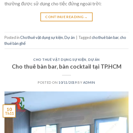
thường được sử dụng cho tiệc đứng ngoài trời:
CONTINUE READING
→
Posted in
Cho thuê vật dụng sự kiện
,
Dự án
|
Tagged
cho thuê bàn bar
,
cho
thuê bàn ghế
CHO THUÊ VẬT DỤNG SỰ KIỆN
,
DỰ ÁN
Cho thuê bàn bar, bàn cocktail tại TP.HCM
POSTED ON
10/11/2019
BY
ADMIN
10
Th11