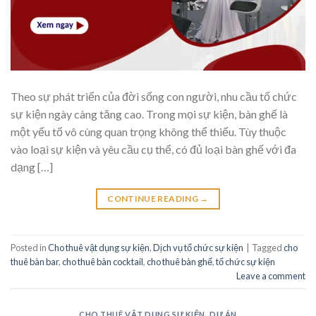
Theo sự phát triển của đời sống con người, nhu cầu tổ chức
sự kiện ngày càng tăng cao. Trong mọi sự kiện, bàn ghế là
một yếu tố vô cùng quan trọng không thể thiếu. Tùy thuộc
vào loại sự kiện và yêu cầu cụ thể, có đủ loại bàn ghế với đa
dạng […]
CONTINUE READING
→
Posted in
Cho thuê vật dụng sự kiện
,
Dịch vụ tổ chức sự kiện
|
Tagged
cho
thuê bàn bar
,
cho thuê bàn cocktail
,
cho thuê bàn ghế
,
tổ chức sự kiện
Leave a comment
CHO THUÊ VẬT DỤNG SỰ KIỆN
,
DỰ ÁN