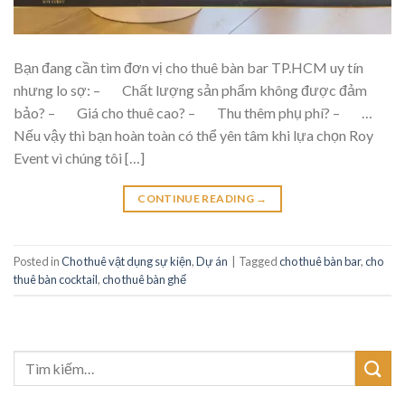
Bạn đang cần tìm đơn vị cho thuê bàn bar TP.HCM uy tín
nhưng lo sợ: – Chất lượng sản phẩm không được đảm
bảo? – Giá cho thuê cao? – Thu thêm phụ phí? – …
Nếu vậy thì bạn hoàn toàn có thể yên tâm khi lựa chọn Roy
Event vì chúng tôi […]
CONTINUE READING
→
Posted in
Cho thuê vật dụng sự kiện
,
Dự án
|
Tagged
cho thuê bàn bar
,
cho
thuê bàn cocktail
,
cho thuê bàn ghế