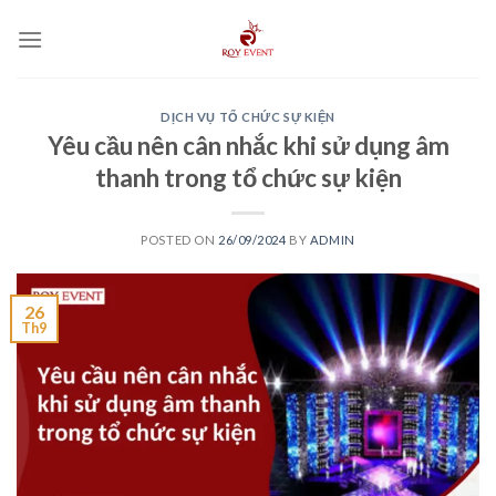
Skip
to
content
DỊCH VỤ TỔ CHỨC SỰ KIỆN
Yêu cầu nên cân nhắc khi sử dụng âm
thanh trong tổ chức sự kiện
POSTED ON
26/09/2024
BY
ADMIN
26
Th9