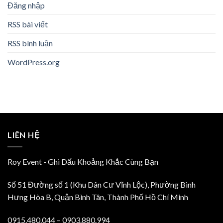
Đăng nhập
RSS bài viết
RSS bình luận
WordPress.org
LIÊN HỆ
Roy Event - Ghi Dấu Khoảng Khắc Cùng Bạn
Số 51 Đường số 1 (Khu Dân Cư Vĩnh Lộc), Phường Bình
Hưng Hòa B, Quận Bình Tân, Thành Phố Hồ Chí Minh
0915.480.044 – 0903.880.994