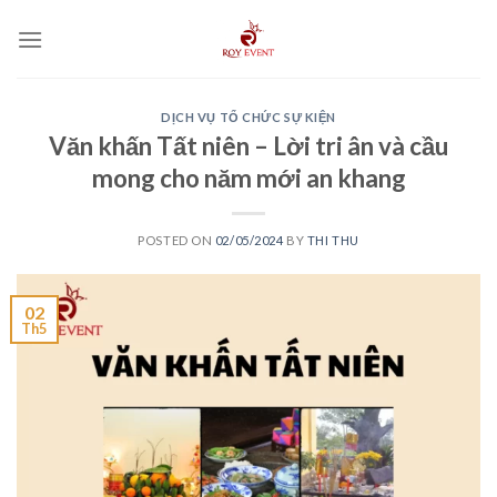
Skip
to
content
DỊCH VỤ TỔ CHỨC SỰ KIỆN
Văn khấn Tất niên – Lời tri ân và cầu
mong cho năm mới an khang
POSTED ON
02/05/2024
BY
THI THU
02
Th5