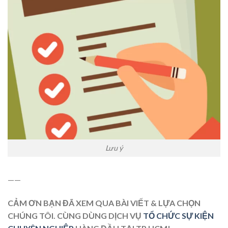
Lưu ý
——
CẢM ƠN BẠN ĐÃ XEM QUA BÀI VIẾT & LỰA CHỌN
CHÚNG TÔI. CÙNG DÙNG DỊCH VỤ
TỔ CHỨC SỰ KIỆN