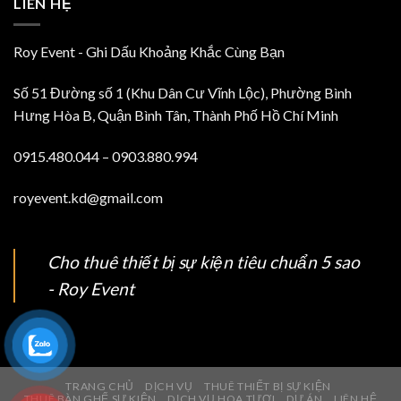
LIÊN HỆ
Roy Event - Ghi Dấu Khoảng Khắc Cùng Bạn
Số 51 Đường số 1 (Khu Dân Cư Vĩnh Lộc), Phường Bình
Hưng Hòa B, Quận Bình Tân, Thành Phố Hồ Chí Minh
0915.480.044 – 0903.880.994
royevent.kd@gmail.com
Cho thuê thiết bị sự kiện tiêu chuẩn 5 sao
- Roy Event
TRANG CHỦ
DỊCH VỤ
THUÊ THIẾT BỊ SỰ KIỆN
THUÊ BÀN GHẾ SỰ KIỆN
DỊCH VỤ HOA TƯƠI
DỰ ÁN
LIÊN HỆ