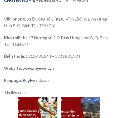
CHUYÊN NGHIỆP
HÀNG ĐẦU TẠI TP HCM!
——————————
————————
Văn phòng
: 51 Đường số 1 (KDC Vĩnh Lộc), P. Bình Hưng
Hoà B, Q. Bình Tân, TP.HCM
Kho thiết bị
: 17 Đường số 2, P. Bình Hưng Hoà B, Q. Bình
Tân, TP.HCM
Điện thoại:
0915.480.044 – 0903.880.994
Website:
www.royevent.vn
Fanpage:
RoyEvent5sao
Tin liên quan: