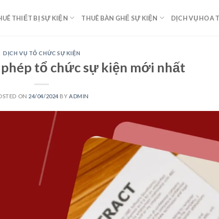
HUÊ THIẾT BỊ SỰ KIỆN
THUÊ BÀN GHẾ SỰ KIỆN
DỊCH VỤ HOA 
DỊCH VỤ TỔ CHỨC SỰ KIỆN
 phép tổ chức sự kiện mới nhất
OSTED ON
24/04/2024
BY
ADMIN