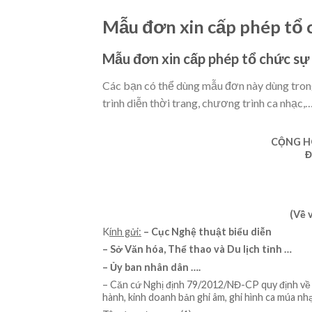
Mẫu đơn xin cấp phép tổ 
Mẫu đơn xin cấp phép tổ chức sự
Các bạn có thể dùng mẫu đơn này dùng trong
trình diễn thời trang, chương trình ca nhạc,…
CỘNG H
Đ
(Về 
K
ính gửi:
– Cục Nghệ thuật biểu diễn
– Sở Văn hóa, Thể thao và Du lịch tỉnh …
– Ủy ban nhân dân ….
– Căn cứ Nghị định 79/2012/NĐ-CP quy định về bi
hành, kinh doanh bản ghi âm, ghi hình ca múa nhạ