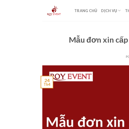
Skip
to
TRANG CHỦ
DỊCH VỤ
T
content
Mẫu đơn xin cấp
P
24
Th4