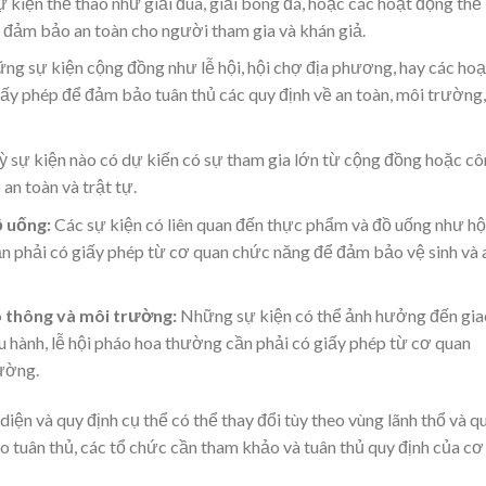
 kiện thể thao như giải đua, giải bóng đá, hoặc các hoạt động thể
đảm bảo an toàn cho người tham gia và khán giả.
g sự kiện cộng đồng như lễ hội, hội chợ địa phương, hay các hoạ
ấy phép để đảm bảo tuân thủ các quy định về an toàn, môi trường,
ỳ sự kiện nào có dự kiến có sự tham gia lớn từ cộng đồng hoặc c
an toàn và trật tự.
ồ uống:
Các sự kiện có liên quan đến thực phẩm và đồ uống như hộ
n phải có giấy phép từ cơ quan chức năng để đảm bảo vệ sinh và 
o thông và môi trường:
Những sự kiện có thể ảnh hưởng đến gia
 hành, lễ hội pháo hoa thường cần phải có giấy phép từ cơ quan
ường.
diện và quy định cụ thể có thể thay đổi tùy theo vùng lãnh thổ và q
o tuân thủ, các tổ chức cần tham khảo và tuân thủ quy định của cơ