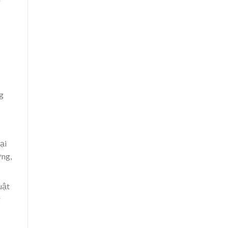
ng
ại
ờng,
uật
g