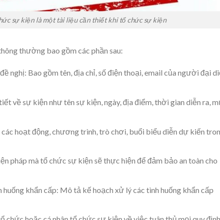
c sự kiện là một tài liệu cần thiết khi tổ chức sự kiện
 thông thường bao gồm các phần sau:
đề nghị: Bao gồm tên, địa chỉ, số điện thoại, email của người đại d
iết về sự kiện như tên sự kiện, ngày, địa điểm, thời gian diễn ra, 
các hoạt động, chương trình, trò chơi, buổi biểu diễn dự kiến tro
ện pháp mà tổ chức sự kiện sẽ thực hiện để đảm bảo an toàn cho
h huống khẩn cấp: Mô tả kế hoạch xử lý các tình huống khẩn cấp
ổ chức hoặc cá nhân tổ chức sự kiện về việc tuân thủ mọi quy địn