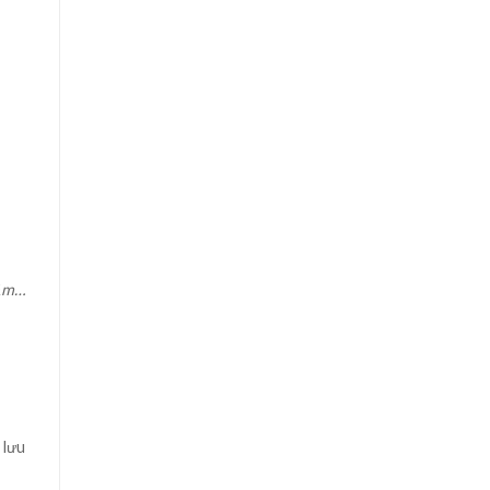
năm…
 lưu