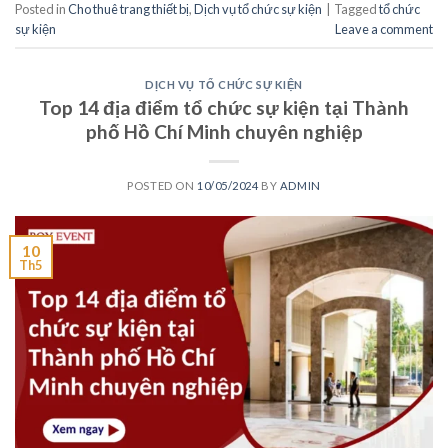
Posted in
Cho thuê trang thiết bị
,
Dịch vụ tổ chức sự kiện
|
Tagged
tổ chức
sự kiện
Leave a comment
DỊCH VỤ TỔ CHỨC SỰ KIỆN
Top 14 địa điểm tổ chức sự kiện tại Thành
phố Hồ Chí Minh chuyên nghiệp
POSTED ON
10/05/2024
BY
ADMIN
10
Th5