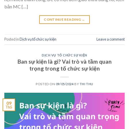
bản MC […]
CONTINUE READING
→
Posted in
Dịch vụ tổ chức sự kiện
Leave a comment
DỊCH VỤ TỔ CHỨC SỰ KIỆN
Ban sự kiện là gì? Vai trò và tầm quan
trọng trong tổ chức sự kiện
POSTED ON
09/05/2024
BY
THI THU
09
Th5