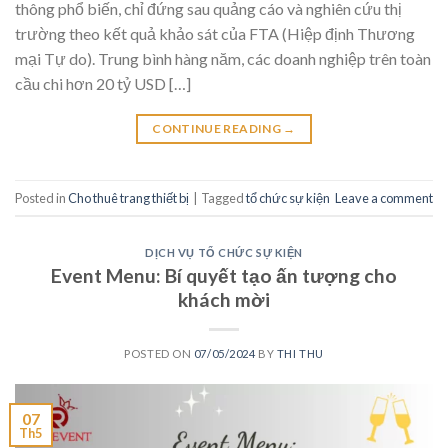
thông phổ biến, chỉ đứng sau quảng cáo và nghiên cứu thị
trường theo kết quả khảo sát của FTA (Hiệp định Thương
mại Tự do). Trung bình hàng năm, các doanh nghiệp trên toàn
cầu chi hơn 20 tỷ USD […]
CONTINUE READING
→
Posted in
Cho thuê trang thiết bị
|
Tagged
tổ chức sự kiện
Leave a comment
DỊCH VỤ TỔ CHỨC SỰ KIỆN
Event Menu: Bí quyết tạo ấn tượng cho
khách mời
POSTED ON
07/05/2024
BY
THI THU
07
Th5