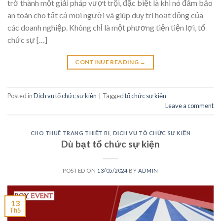
trở thành một giải pháp vượt trội, đặc biệt là khi nó đảm bảo
an toàn cho tất cả mọi người và giúp duy trì hoạt động của
các doanh nghiệp. Không chỉ là một phương tiện tiện lợi, tổ
chức sự […]
CONTINUE READING
→
Posted in
Dịch vụ tổ chức sự kiện
|
Tagged
tổ chức sự kiện
Leave a comment
CHO THUÊ TRANG THIẾT BỊ
,
DỊCH VỤ TỔ CHỨC SỰ KIỆN
Dù bạt tổ chức sự kiện
POSTED ON
13/05/2024
BY
ADMIN
13
Th5